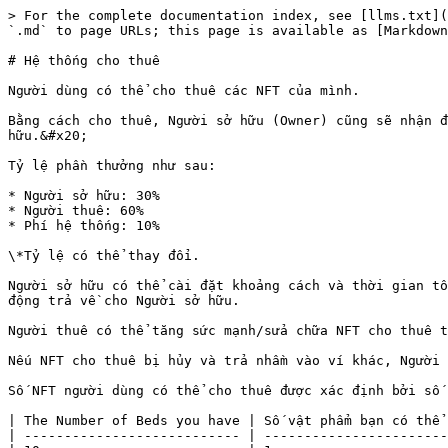
> For the complete documentation index, see [llms.txt](
`.md` to page URLs; this page is available as [Markdown
# Hệ thống cho thuê

Người dùng có thể cho thuê các NFT của mình.

Bằng cách cho thuê, Người sở hữu (Owner) cũng sẽ nhận đ
hữu.&#x20;

Tỷ lệ phần thưởng như sau:

* Người sở hữu: 30%

* Người thuê: 60%

* Phí hệ thống: 10%

\*Tỷ lệ có thể thay đổi.

Người sở hữu có thể cài đặt khoảng cách và thời gian tố
động trả về cho Người sở hữu.

Người thuê có thể tăng sức mạnh/sửa chữa NFT cho thuê t
Nếu NFT cho thuê bị hủy và trả nhầm vào ví khác, Người 
Số NFT người dùng có thể cho thuê được xác định bởi số 
| The Number of Beds you have | Số vật phẩm bạn có thể 
| --------------------------- | -----------------------