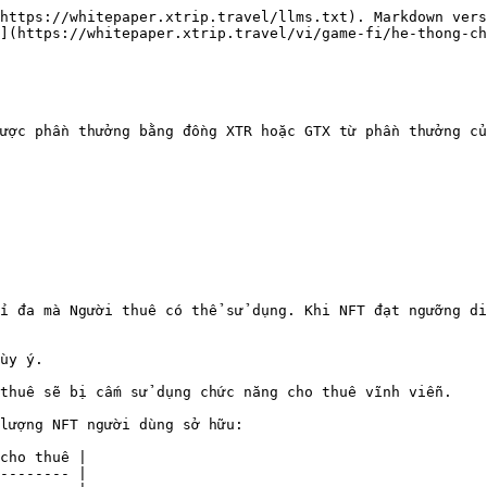
https://whitepaper.xtrip.travel/llms.txt). Markdown vers
](https://whitepaper.xtrip.travel/vi/game-fi/he-thong-ch
ược phần thưởng bằng đồng XTR hoặc GTX từ phần thưởng củ
i đa mà Người thuê có thể sử dụng. Khi NFT đạt ngưỡng di
ùy ý.

thuê sẽ bị cấm sử dụng chức năng cho thuê vĩnh viễn.

lượng NFT người dùng sở hữu:

cho thuê |

-------- |
