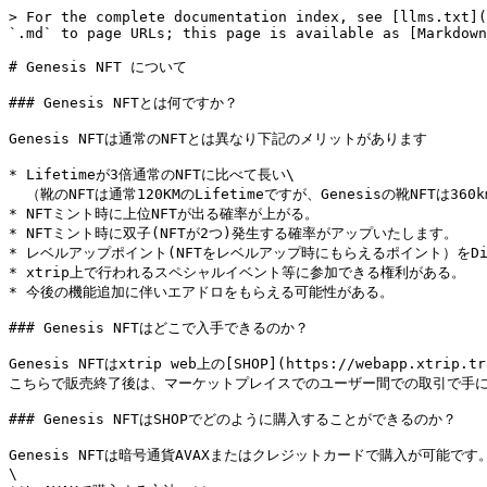
> For the complete documentation index, see [llms.txt](
`.md` to page URLs; this page is available as [Markdown
# Genesis NFT について

### Genesis NFTとは何ですか？

Genesis NFTは通常のNFTとは異なり下記のメリットがあります

* Lifetimeが3倍通常のNFTに比べて長い\

  （靴のNFTは通常120KMのLifetimeですが、Genesisの靴NFTは360kmです。）

* NFTミント時に上位NFTが出る確率が上がる。

* NFTミント時に双子(NFTが2つ)発生する確率がアップいたします。

* レベルアップポイント(NFTをレベルアップ時にもらえるポイント）をDist
* xtrip上で行われるスペシャルイベント等に参加できる権利がある。

* 今後の機能追加に伴いエアドロをもらえる可能性がある。

### Genesis NFTはどこで入手できるのか？

Genesis NFTはxtrip web上の[SHOP](https://webapp.xtri
こちらで販売終了後は、マーケットプレイスでのユーザー間での取引で手に
### Genesis NFTはSHOPでどのように購入することができるのか？

Genesis NFTは暗号通貨AVAXまたはクレジットカードで購入が可能です。
\
