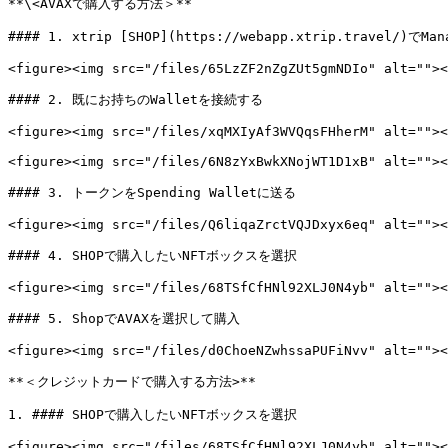
**\<AVAXで購入する方法＞**

#### 1. xtrip [SHOP](https://webapp.xtrip.travel/)でMa
<figure><img src="/files/65LzZF2nZgZUt5gmNDIo" alt=""><
#### 2. 既にお持ちのWalletを接続する

<figure><img src="/files/xqMXIyAf3WVQqsFHherM" alt=""><
<figure><img src="/files/6N8zYxBwkXNojWT1D1xB" alt=""><
#### 3. トークンをSpending Walletに送る

<figure><img src="/files/Q6liqaZrctVQJDxyx6eq" alt=""><
#### 4. SHOPで購入したいNFTボックスを選択

<figure><img src="/files/68TSfCfHNl92XLJ0N4yb" alt=""><
#### 5. ShopでAVAXを選択して購入

<figure><img src="/files/d0ChoeNZwhssaPUFiNvv" alt=""><
**＜クレジットカードで購入する方法>**

1. #### SHOPで購入したいNFTボックスを選択

<figure><img src="/files/68TSfCfHNl92XLJ0N4yb" alt=""><