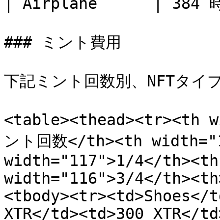
| Airplane      | 384 
### ミント費用

下記ミント回数別、NFTタイ
<table><thead><tr><th 
ント回数</th><th width="13
width="117">1/4</th><th
width="116">3/4</th><th
<tbody><tr><td>Shoes</t
XTR</td><td>300 XTR</td