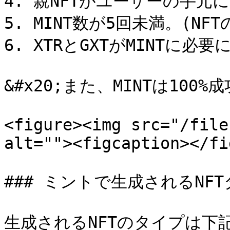
4. 親NFTがユーザーの手元に
5. MINT数が5回未満。(NF
6. XTRとGXTがMINTに必要
&#x20;また、MINTは10
<figure><img src="/file
alt=""><figcaption></fi
### ミントで生成されるNFT
生成されるNFTのタイプは下記